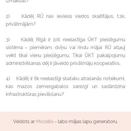
izmaksas?
2) Kādēļ RŪ nav ieviesis viedos skaitītājus, t.sk.
privātmājām?
3) Kādēļ Rīgā ir ļoti neelastīga ŪKT pieslēgumu
sistēma - piemēram, dvīņu vai rindu mājai RŪ atļauj
veikt tikai vienu pieslēgumu. Tikai ŪKT pakalpojumu
administrēšanas dēļ ir jāveido privātmāju kooperatīvs.
4) Kādēļ ir tik neelastīgi skataku atrašanās noteikumi,
kas mazos zemesgabalos sarežģī un sadārdzina
infrastruktūras pievilkšanu?
Veidots ar
Mozello
- labo mājas lapu ģeneratoru.