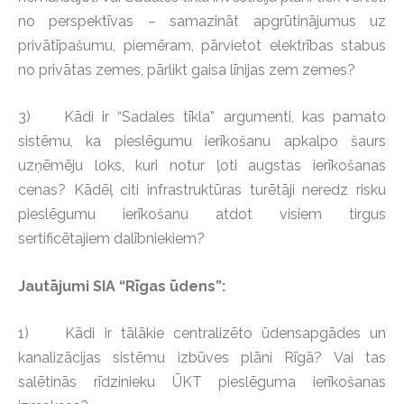
no perspektīvas – samazināt apgrūtinājumus uz
privātīpašumu, piemēram, pārvietot elektrības stabus
no privātas zemes, pārlikt gaisa līnijas zem zemes?
3) Kādi ir “Sadales tīkla” argumenti, kas pamato
sistēmu, ka pieslēgumu ierīkošanu apkalpo šaurs
uzņēmēju loks, kuri notur ļoti augstas ierīkošanas
cenas? Kādēļ citi infrastruktūras turētāji neredz risku
pieslēgumu ierīkošanu atdot visiem tirgus
sertificētajiem dalībniekiem?
Jautājumi SIA “Rīgas ūdens”:
1) Kādi ir tālākie centralizēto ūdensapgādes un
kanalizācijas sistēmu izbūves plāni Rīgā? Vai tas
salētinās rīdzinieku ŪKT pieslēguma ierīkošanas