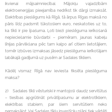
ikvienai mājsaimniecībai. Mājokļu vajadzībām
elektroenerģijas pieejamība nedrīkst tik dārgi izmaksāt.
Elektrības pieslēgums kā Rīgā, tā ārpus Rīgas maksā no
pāris līdz padsmit tūkstošiem euro, neskatoties uz to,
ka tīkli ir pie īpašuma. Ļoti bieži pieslēguma ierīkošanā
nepieciešamie būvdarbi – piemēram, jaunas kabeļu
līnijas pārvilkšana pēc tam kalpo arī citiem lietotājiem,
tomēr izbūves izmaksas jāsedz pieslēguma ierīkotājam
labākajā gadījumā uz pusēm ar Sadales tīkliem.
Kādēļ vismaz Rīgā nav ieviesta fiksēta pieslēguma
maksa?
2) Sadales tīkli vēsturiski ir mantojoši daudz servitūtus
– tiesības apgrūtināt privātīpašumu ar elektrotīkliem,
elektrības stabiem, par šiem servitūtiem neko
nemaksājot. Vai Sadales tīklu investīciju plāni tiek vērtēti