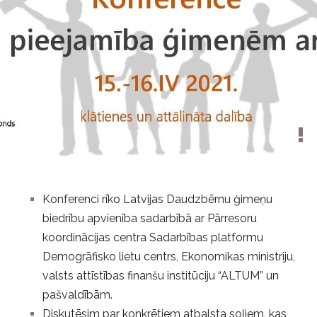
Konferenci rīko Latvijas Daudzbērnu ģimeņu
biedrību apvienība sadarbībā ar Pārresoru
koordinācijas centra Sadarbības platformu
Demogrāfisko lietu centrs, Ekonomikas ministriju,
valsts attīstības finanšu institūciju “ALTUM” un
pašvaldībām.
Diskutēsim par konkrētiem atbalsta soļiem, kas