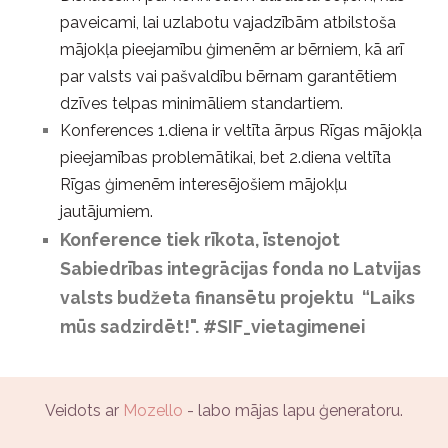
paveicami, lai uzlabotu vajadzībām atbilstoša
mājokļa pieejamību ģimenēm ar bērniem, kā arī
par valsts vai pašvaldību bērnam garantētiem
dzīves telpas minimāliem standartiem.
Konferences 1.diena ir veltīta ārpus Rīgas mājokļa
pieejamības problemātikai, bet 2.diena veltīta
Rīgas ģimenēm interesējošiem mājokļu
jautājumiem.
Konference tiek rīkota, īstenojot
Sabiedrības integrācijas fonda no Latvijas
valsts budžeta finansētu projektu “Laiks
mūs sadzirdēt!". #SIF_vietagimenei
Veidots ar
Mozello
- labo mājas lapu ģeneratoru.